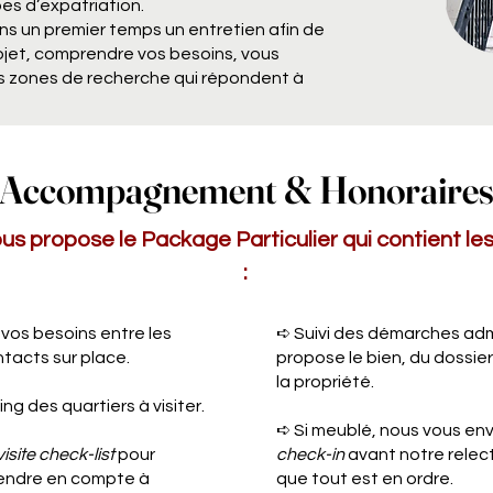
s d’expatriation.
ns un premier temps un entretien afin de
projet, comprendre vos besoins, vous
es zones de recherche qui répondent à
Accompagnement & Honoraire
s propose le Package Particulier qui contient les
:
vos besoins entre les
➪ Suivi des démarches admi
tacts sur place.
propose le bien, du dossier 
la propriété.
ng des quartiers à visiter.
➪ Si meublé, nous vous env
isite check-list
pour
check-in
avant notre relect
prendre en compte à
que tout est en ordre.