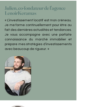
Julien, co-fondateur de l'agence
LenoirKeramas
« L’investissement locatif est mon créneau.
Je me forme continuellement pour être au
fait des dernières actualités et tendances.
Je vous accompagne avec une parfaite
connaissance du marché immobilier et
prépare mes stratégies d’investissements
avec beaucoup de rigueur. »