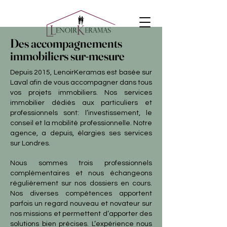
Des accompagnements
immobiliers sur-mesure
Depuis 2015, LenoirKeramas est basée sur
Laval afin de vous accompagner dans tous
vos projets immobiliers. Nos services
immobilier dédiés aux particuliers et
professionnels sont: l’investissement, le
conseil et la mobilité professionnelle. Notre
agence, a depuis, élargies ses services
sur Londres.
Nous sommes trois professionnels
complémentaires et nous échangeons
régulièrement sur nos dossiers en cours.
Nos diverses compétences apportent
parfois un regard nouveau et novateur sur
nos missions et permettent d’apporter des
solutions bien précises. L’expérience nous