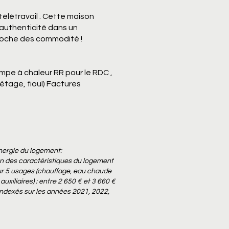
 télétravail . Cette maison
authenticité dans un
roche des commodité !
pe à chaleur RR pour le RDC ,
r étage, fioul) Factures
nergie du logement:
on des caractéristiques du logement
sur 5 usages (chauffage, eau chaude
 auxiliaires) : entre 2 650 € et 3 660 €
indexés sur les années 2021, 2022,