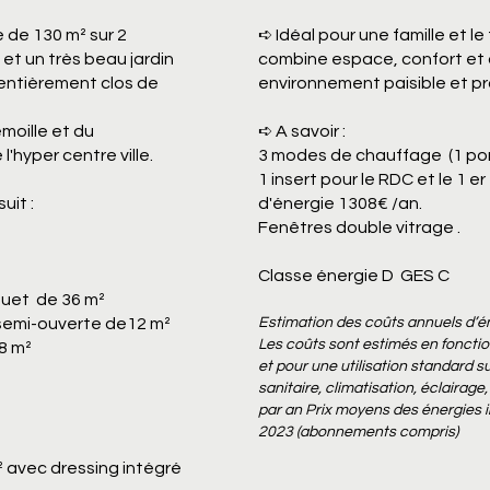
e de 130 m² sur 2
➪ Idéal pour une famille et le
 et un très beau jardin
combine espace, confort et 
, entièrement clos de
environnement paisible et p
émoille et du
➪ A savoir
:
'hyper centre ville.
3 modes de chauffage (1 pom
1 insert pour le RDC et le 1 e
uit :
d'énergie 1308€ /an.
Fenêtres double vitrage .
Classe énergie D GES C
rquet de 36 m²
semi-ouverte de12 m²
Estimation des coûts annuels d’é
Les coûts sont estimés en foncti
 8 m²
et pour une utilisation standard 
sanitaire, climatisation, éclairage,
par an Prix moyens des énergies 
2023 (abonnements compris)
 avec dressing intégré