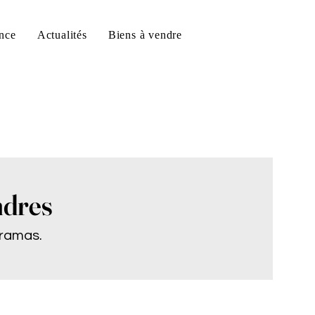
nce
Actualités
Biens à vendre
ndres
eramas.